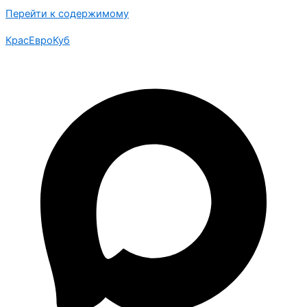
Перейти к содержимому
КрасЕвроКуб